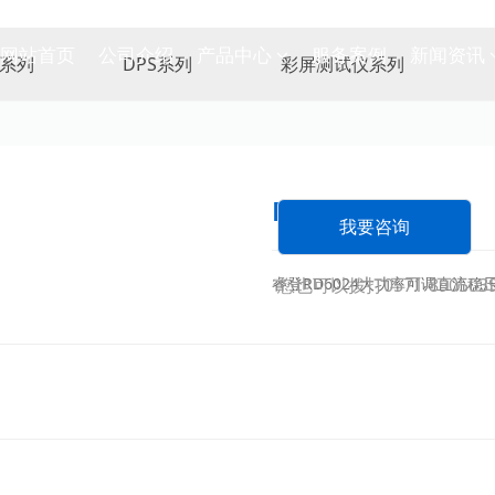
网站首页
公司介绍
产品中心
服务案例
新闻资讯
机系列
DPS系列
彩屏测试仪系列
RD6024
我要咨询
睿登RD6024大功率可调直流
您也可以拨打0571-89050